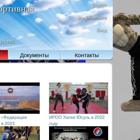
English
ортивная
Мы ВКонтакте
Вход
усство.
Документы
Контакты
«Федерация
ИРОО Хапки Юсуль в 2022
 в 2023
году