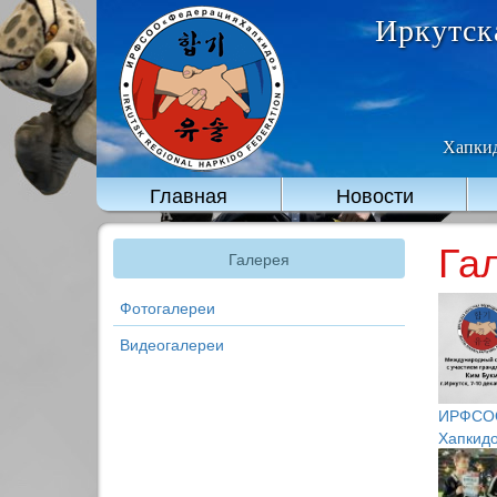
Иркутск
Хапкид
Главная
Новости
Га
Галерея
Фотогалереи
Видеогалереи
ИРФСОО
Хапкидо