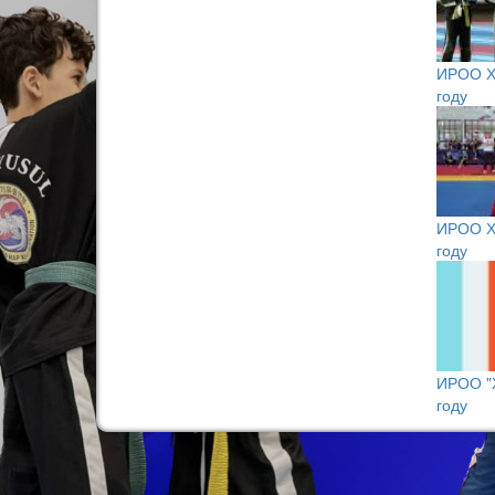
ИРОО Х
году
ИРОО Х
году
ИРОО "Х
году