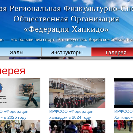
ая Региональная Физкультурно-Сп
Общественная Организация
«Федерация Хапкидо»
о — это больше чем спорт. Это искусство. Корейское боевое иск
Залы
Инструкторы
Галерея
лерея
 «Федерация
ИРФСОО «Федерация
ИРФСОО 
» в 2025 году
хапкидо» в 2024 году
Хапкидо»